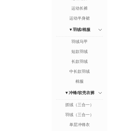
运动长裤
运动半身裙
▼羽绒/棉服
羽绒马甲
短款羽绒
长款羽绒
中长款羽绒
棉服
▼冲锋/软壳衣裤
抓绒（三合一）
羽绒（三合一）
单层冲锋衣