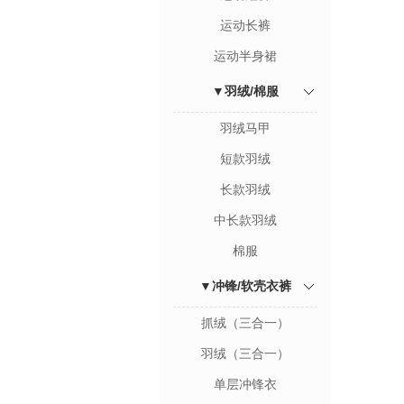
运动长裤
运动半身裙
▼羽绒/棉服
羽绒马甲
短款羽绒
长款羽绒
中长款羽绒
棉服
▼冲锋/软壳衣裤
抓绒（三合一）
羽绒（三合一）
单层冲锋衣