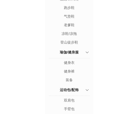
跑步鞋
气垫鞋
老爹鞋
凉鞋/凉拖
登山徒步鞋
瑜伽/健身服
健身衣
健身裤
装备
运动包/配饰
双肩包
手臂包