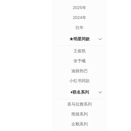
2025年
2024年
往年
★明星同款
王俊凯
张予曦
迪丽热巴
小红书同款
♦联名系列
喜马拉雅系列
熊猫系列
企鹅系列