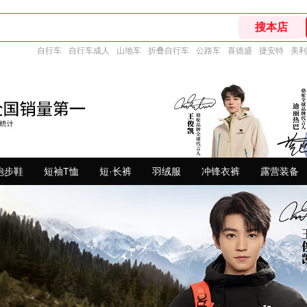
自行车
自行车成人
山地车
折叠自行车
公路车
喜德盛
捷安特
美利
跑步鞋
短袖T恤
短·长裤
羽绒服
冲锋衣裤
露营装备