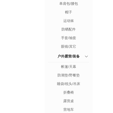
单肩包/腰包
帽子
运动袜
防晒配件
手套/袖套
眼镜/其它
户外露营/装备
帐篷/天幕
防潮垫/野餐垫
睡袋/枕头/吊床
折叠椅
露营桌
营地车